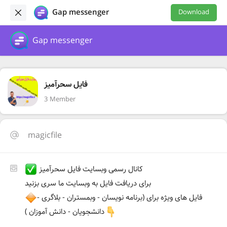
Gap messenger
Download
Gap messenger
فایل سحرآمیز
3 Member
magicfile
کانال رسمی وبسایت فایل سحرآمیز
برای دریافت فایل به وبسایت ما سری بزنید
فایل های ویژه برای (برنامه نویسان - وبمستران - بلاگری -
دانشجویان - دانش آموزان )