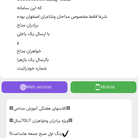
که این سامانه
شرعا فقط مخصوص مداحان وشاعران اصفهان بوده
برادران مداح
با ارسال یک یاعلی
و
خواهران مداح
باارسال یک یازهرا
شماره خودراثبت
Web version
Mobile
🟩کلاسهای هفتگی آموزش مداحی🟩
🟩ویژه برادران وخواهران 7تا70سال🟩
زنگ اول صبح جمعه هاساعت9