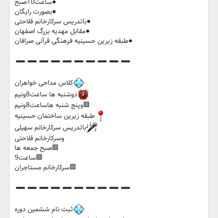
●ساعت10صبح
●بصورت رایگان
●باتدریس سرکارخانم فلاحتی
●مقابل مهدیه بزرگ اصفهان
●طبقه زیرین حسینیه فرهنگی قرآنی صرافان
کلاس مداحی خواهران
دوشنبه ها ساعت8ونیم
🟩وپنج شنبه هاساعت8ونیم
طبقه زیرین ساختمان حسینیه
باتدریس سرکارخانم سهیلی
وسرکارخانم فلاحتی
🟩صبح جمعه ها
🟩ساعت9
🟩سرکارخانم مستاجران
ثبت نام ششمین دوره