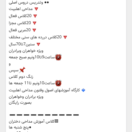
●● وتدریس دروس اصلی
مداحی اهلبیت
20کلاس فعال
20کلاس مجزا
20مربی فعال
20کلاس دررده های سنی مختلف
سنین7تا70سال
ویژه خواهران وبرادران
ساعت9تا10ونیم صبح جمعه
و
سپس
زنگ دوم کلاس
ساعت10ونیم تا11 جمعه ها
کارگاه آموزشهای اصول وفنون مداحی اهلبیت
ویژه برادران وخواهران
بصورت رایگان
🟩کلاس آموزش مداحی دختران
●پنج شنبه ها