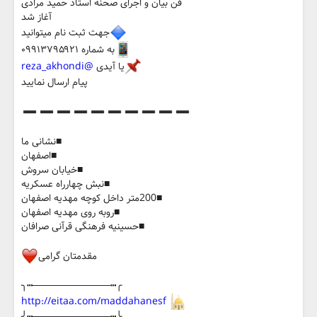
فن بیان و اجرای صحنه استاد حمید مرادی
آغاز شد
جهت ثبت نام میتوانید
به شماره ۰۹۹۱۳۷۹۵۹۲۱
یا آیدی
@reza_akhondi
پیام ارسال نمایید
■نشانی ما
■اصفهان
■خیابان سروش
■نبش چهارراه عسکریه
■200متر داخل کوچه مهدیه اصفهان
■روبه روی مهدیه اصفهان
■حسینیه فرهنگی قرآنی صرافان
مقدمتان گرامی
╭┅───────────┅╮
http://eitaa.com/maddahanesf