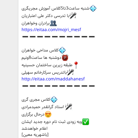
شنبه ساعت3تا5کلاس آموزش مجریگری
با تدرسی دکتر علی اعتباریان
برادران وخواهران
https://eitaa.com/mojri_mesf
کلاس مداحی خواهران
دوشنبه ها ساعت8ونیم
طبقه زیرین ساختمان حسینیه
باتدریس سرکارخانم سهیلی
http://eitaa.com/maddahanesf
کلاس مجری گری
استاد گرانقدر‌ حمیدمرادی
درحال برگزاری
وبه زودی ثبت نام دوره جدید ایشان
اعلام خواهدشد
[باشهریه معین]