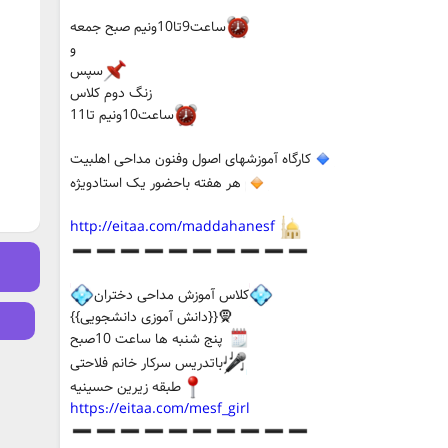
ساعت9تا10ونیم صبح جمعه
و
سپس
زنگ دوم کلاس
ساعت10ونیم تا11
کارگاه آموزشهای اصول وفنون مداحی اهلبیت
هر هفته باحضور یک استادویژه
http://eitaa.com/maddahanesf
کلاس آموزش مداحی دختران
🧕{{دانش آموزی دانشجویی}}
پنج شنبه ها ساعت 10صبح
باتدریس سرکار خانم فلاحتی
طبقه زیرین‌ حسینیه
https://eitaa.com/mesf_girl