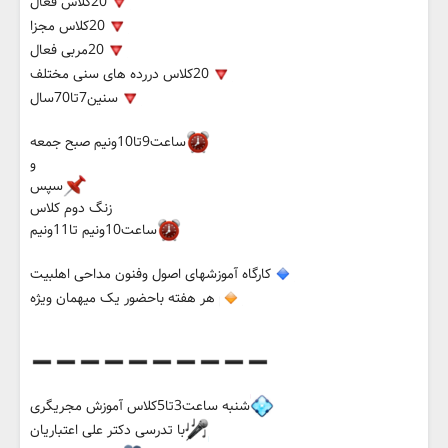
20کلاس فعال
20کلاس مجزا
20مربی فعال
20کلاس دررده های سنی مختلف
سنین7تا70سال
ساعت9تا10ونیم صبح جمعه
و
سپس
زنگ دوم کلاس
ساعت10ونیم تا11ونیم
کارگاه آموزشهای اصول وفنون مداحی اهلبیت
هر هفته باحضور یک میهمان ویژه
شنبه ساعت3تا5کلاس آموزش مجریگری
با تدرسی دکتر علی اعتباریان