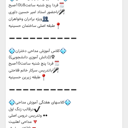
فردا پنج شنبه ساعت8تا10صبح
باحضور استاد امیر حسین داوری
ویژه برادران وخواهران
طبقه اصلی ساختمان حسینیه
کلاس آموزش مداحی دختران
🧕{{دانش آموزی دانشجویی}}
فردا پنج شنبه ساعت10صبح
باتدریس سرکار خانم فلاحتی
طبقه زیرین‌ حسینیه
کلاسهای هفتگی آموزش مداحی
درقالب زنگ اول
●● وتدریس دروس اصلی
مداحی اهلبیت