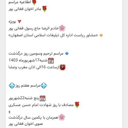
اطلاعیه مراسم
مادر اخوان فغانی پور
بویژه
خادم الرضا حاج رسول فغانی پور
«مشاور ریاست اداره کل تبلیغات اسلامی استان اصفهان»
مراسم ترحیم وسومین روز درگذشت
شنبه17شهریورماه 1403
ازساعت 16الی اذان مغرب وعشا
مراسم هفتم روز
پنج شنبه22شهریور
مصادف با روز شهادت امام حسن عسکری
و
همزمان با یکمین سال درگذشت
عموی اخوان فغانی پور