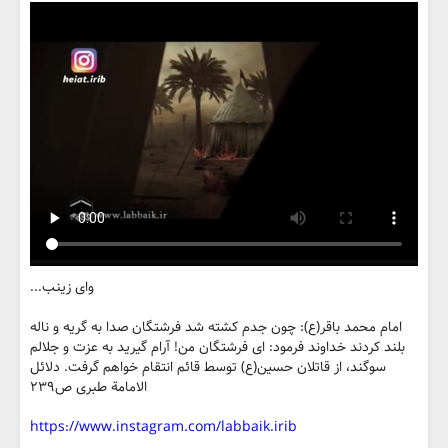
وای زینب...
امام محمد باقر(ع): چون جدم کشته شد فرشتگان صدا به گریه و ناله
بلند کردند خداوند فرمود: ای فرشتگان من! آرام گیرید به عزت و جلالم
سوگند، از قاتلان حسین(ع) توسط قائم انتقام خواهم گرفت. دلائل
الامامة طبری ص٢٣٩
https://www.instagram.com/labbaik.irib