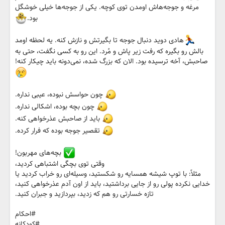
مرغه و جوجه‌هاش اومدن توی کوچه. یکی از جوجه‌ها خیلی خوشگل
بود.
هادی دوید دنبال جوجه تا بگیرتش و نازش کنه. یه لحظه اومد
بالش رو بگیره که رفت زیر پاش و مُرد. این رو به کسی نگفت، حتی به
صاحبش، آخه ترسیده بود. الان که بزرگ شده، نمی‌دونه باید چیکار کنه!
چون حواسش نبوده، عیبی نداره.
چون بچه بوده، اشکالی نداره.
باید از صاحبش عذرخواهی کنه.
تقصیر جوجه بوده که فرار کرده.
بچه‌های مهربون!
وقتی توی بچگی اشتباهی کردید،
مثلاً: با توپ شیشه همسایه رو شکستید، وسیله‌ای رو خراب کردید یا
خدایی نکرده پولی رو از جایی برداشتید، باید از اون آدم عذرخواهی کنید،
تازه خسارتی رو هم که زدید، بپردازید و جبران کنید.
#احکام
#کودکانه