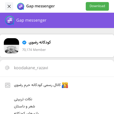
Gap messenger
Download
Gap messenger
کودکانه رضوی
70,174 Member
koodakane_razavi
کانال رسمی کودکانه حرم رضوی
نکات تربیتی
شعر و داستان
بازی‌های کودکانه