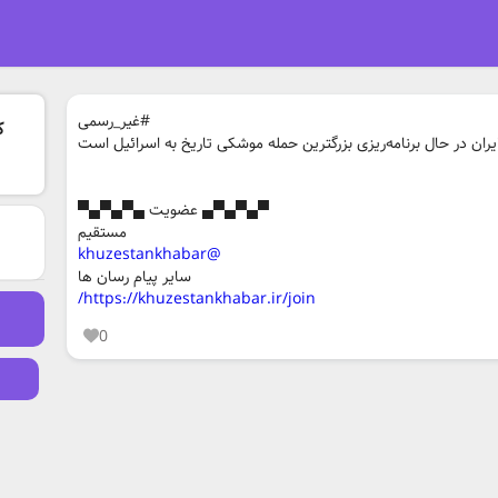
‏#غیر_رسمی
ک
ایران در حال برنامه‌ریزی بزرگترین حمله موشکی تاریخ به اسرائیل است
▀▄▀▄▀▄ عضویت ▄▀▄▀▄▀
مستقیم
@khuzestankhabar
سایر پیام رسان ها
https://khuzestankhabar.ir/join/
0