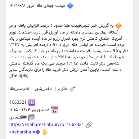
قیمت جهانی طلا امروز ۱۴۰۴/۶/۸
به گزارش خبر شهر،قیمت طلا حدود ۱ درصد افزایش یافته و در
آستانه بهترین عملکرد ماهانه از ماه آوریل قرار دارد. اطلاعات تورم
آمریکا احتمال کاهش نرخ بهره فدرال رزرو در ماه آینده میلادی را بالا
برده است. قیمت هر اونس طلا امروز با ۰.۹۰ درصد افزایش به ۳۴۴۷
دلار و ۹۵ سنت رسید. قیمت معاملات آتی طلا در بازار کامکس نیویورک
هم با یک افزایش ۱.۲۰ درصدی به ۳۵۱۶ دلار و ۱۰ سنت رسیده است.
شاخص دلار ثابت مانده اما ۲.۲ درصد طی یک ماه گذشته کاهش
داشته است. پایین آمدن ارزش دلار خرید طلا را برای دارندگان سایر
[&hellip;]
#تورم | #خبر_شهر | #قیمت_طلا
1663321
۰۸ شهریور ۱۴۰۴ - ۱۱:۱۵
#اقتصادی
https://khabareshahr.ir/?p=1663321
@khabarshahr