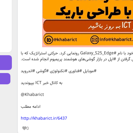
شرکت #سامسونگ از باریک‌ترین مدل پرچم‌دار خود با نام #Galaxy_S25_Edge رونمایی کرد. حرکتی استراتژیک که با
رفتن از #اپل در بازار گوشی‌های هوشمند پریمیوم انجام شده است.
#موبایل #فناوری #تکنولوژی #گوشی #اندروید
به کانال خبر ICT بپیوندید
‎@Khabarict
ادامه مطلب
http://khabarict.ir/6437
0