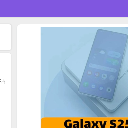
ا
پای