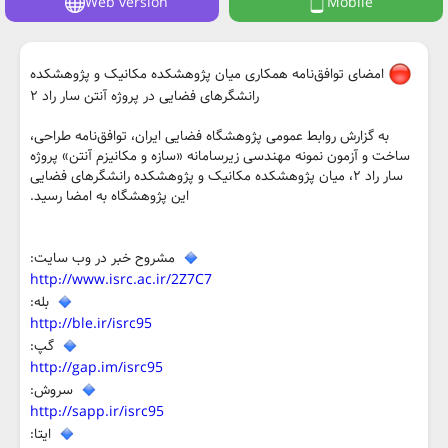
Web version
Mobile
امضای توافق‌نامه همکاری میان پژوهشکده مکانیک و پژوهشکده
رانشگرهای فضایی در پروژه آنتن سار راد ۲
به گزارش روابط عمومی پژوهشگاه فضایی ایران، توافق‌نامه طراحی،
ساخت و آزمون نمونه مهندسی زیرسامانه «سازه و مکانیزم آنتن» پروژه
سار راد ۲، میان پژوهشکده مکانیک و پژوهشکده رانشگرهای فضایی
این پژوهشگاه به امضا رسید.
مشروح خبر در وب سایت:
http://www.isrc.ac.ir/2Z7C7
بله:
http://ble.ir/isrc95
گپ:
http://gap.im/isrc95
سروش:
http://sapp.ir/isrc95
ایتا: