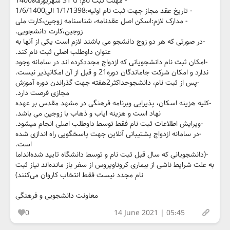
- مهلت ثبت نام: تا 31 شهریورماه1400
- تاریخ عقد مجاز جهت ثبت نام اولیه:1/1/1398 الی1/6/1400
- مدارک لازم:اسکن اصل عقدنامه، شناسنامه زوجین،کارت ملی
زوجین،کارت دانشجویی.
-در صورتی که هر دو زوج دانشجو می باشند لازم است یکی از آنها به
عنوان داوطلب اصلی ثبت نام کند.
-امکان ثبت نام دانشجویانی که ازدواج مجددکرده اند در سامانه وجود
ندارد و امکان شرکت جاماندگان دوره21 و قبل از آن امکانپذیر نیست.
-پس از ثبت نام، دانشجوحداکثر2هفته جهت گذراندن دوره آموزش
مجازی فرصت دارد.
-کلیه هزینه اسکان، پذیرایی وبرنامه فرهنگی در مشهد مقدس بر عهده
نهاد است و هزینه ایاب و ذهاب با زوجین می باشد.
-ویرایش اطلاعات ثبت نام فقط توسط داوطلب اصلی انجام میشود.
-در سامانه ازدواج پشتیبانی آنلاین جهت پاسخگویی راه اندازی شده
است.
-(دانشجویانی که سال قبل ثبت نام و توسط دانشگاه تایید شده‌انداما
به علت شرایط ناشی از بیماری کروناویروس از سفر باز مانده‌اند نیاز ثبت
نام مجدد نیست فقط انتخاب کاروان می‌کنند)
معاونت دانشجویی و فرهنگی
0
14 June 2021 | 05:45