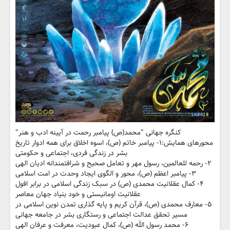
کنگره جهانی "محمد(ص) پیامبر رحمت در آیینه ادب و هنر"
محورهای همایش:۱- پیامبر خاتم (ص)، اسوه اخلاق برای همه ادوار تاریخ
بشر در زندگی فردی، اجتماعی و حکومتی
۲- رحمه للعالمین، رسول مهر و تعامل صحیح و شرافتمندانه ادیان الهی
۳- پیامبر اعظم (ص)، محور و الگوی ایجاد وحدت در امت اسلامی
۴- کمال عقلانیت محمدی (ص) در سبک زندگی اسلامی در برابر افول
عقلانیت اومانیستی و خود بنیاد جهان معاصر
۵- معارف محمدی (ص)، قرآن کریم و پایه گذاری تمدن نوین اسلامی در
مسیر تحقق عدالت اجتماعی و رستگاری بشر در جامعه جهانی
۶- محمد رسول الله (ص)، کمال عبودیت، معرفت و عرفان الهی