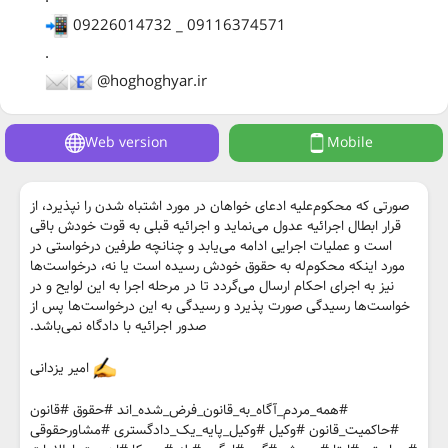
09226014732 _ 09116374571
.
@hoghoghyar.ir
Web version
Mobile
صورتی که محکوم‌علیه ادعای خواهان در مورد اشتباه شدن را نپذیرد، از
قرار ابطال اجرائیه عدول می‌نماید و اجرائیه قبلی به قوت خودش باقی
است و عملیات اجرایی ادامه می‌یابد و چنانچه طرفین درخواستی در
مورد اینکه محکوم‌له به حقوق خودش رسیده است یا نه، درخواست‌ها
نیز به اجرای احکام ارسال می‌گردد تا در مرحله اجرا به این لوایح و در
خواست‌ها رسیدگی صورت پذیرد و رسیدگی به این درخواست‌ها پس از
صدور اجرائیه با دادگاه نمی‌باشد.
امیر یزدانی
#همه_مردم_آگاه_به_قانون_فرض_شده_اند #حقوق #قانون
#حاکمیت_قانون #وکیل #وکیل_پایه_یک_دادگستری #مشاورحقوقی