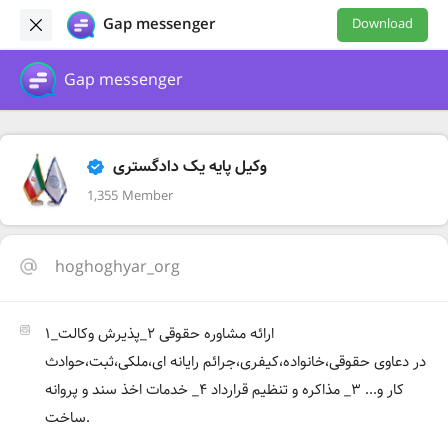
Gap messenger
Download
Gap messenger
وکیل پایه یک دادگستری
1,355 Member
hoghoghyar_org
۱_ارائه مشاوره حقوقی ۲_پذیرش وکالت
در دعاوی حقوقی،خانواده،کیفری،جرائم رایانه ای،ملکی،ثبت،حوادث
کار و... ۳_ مذاکره و تنظیم قرارداد ۴_ خدمات اخذ سند و پروانه
ساخت.
.