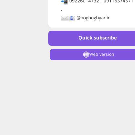
09226014732 _ 09116374571
.
@hoghoghyar.ir
Quick subscribe
Web version