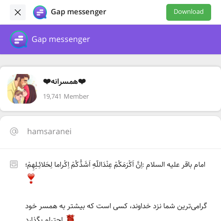
Gap messenger
Download
Gap messenger
❤️همسرانه❤️
19,741 Member
hamsaranei
امام باقر عليه‌ السلام :اِنَّ اَكْرَمَكُمْ عِنْدَاللّه‌ِ اَشَدُّكُمْ اِكْراما لِحَلائِـلِهِمْ؛
گرامى‌ترين شما نزد خداوند، كسى است كه بيشتر به همسر خود
احترام بگذارد.