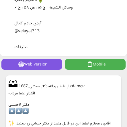
وسائل الشيعه ، ج ۱۵، ص ۵۸ ، ح ۶
آیدی خادم کانال:
@velayat313
تبلیغات
Web version
Mobile
اقتدار غلط مردانه-دکتر حبشی_1687.mov
اقتدار غلط مردانه
دکتر #حبشی
اقایون محترم لطفا این دو فایل مفید از دکتر حبشی رو ببینید