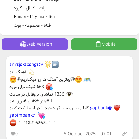
بات - کانال - گروه
Канал - Группа - Бот
قناة - مجموعة - بوت
Web version
Mobile
@anvsjsksoshgs
آهنگ لند
🤩بهترین آهنگ ها رو میگذاریم🤩
663 کلیک برای ورود
1336 تماشای پروفایل در سایت
🦾 #هنر #کانال #بروز_شد
@gapbank
کانال ، سرویس، گروه خود را در اینجا ثبت کنید
@gapimbank
```182162672```
0
5 October 2025 | 07:01