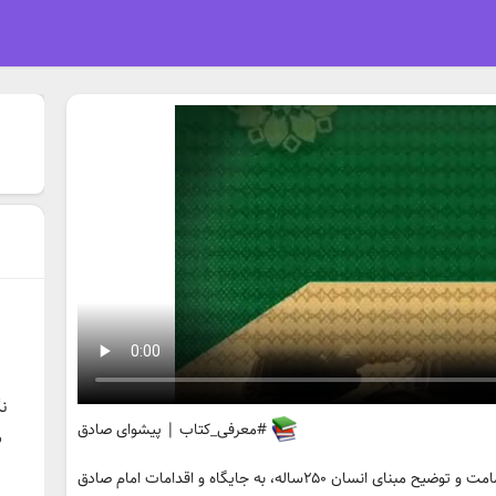
ن
#معرفی_کتاب | پیشوای صادق
س
در کتاب «پیشوای صادق»، با تشریح اهداف امامت و توضیح مبنای انسان ۲۵۰ساله، به جایگاه و اقدامات امام صادق