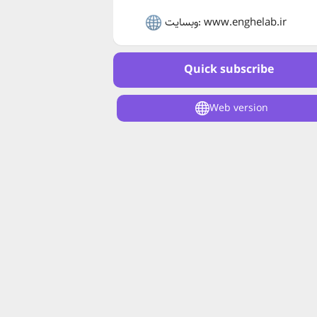
وبسایت: www.enghelab.ir
Quick subscribe
Web version