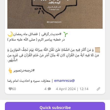
#حدیث_گرافی | فضائل ماه رمضان
در خطبه پیامبر اکرم ( صلی الله علیه سلام )
وَ مَنْ أَکْثَرَ فِیهِ مِنَ الصَّلَاةِ عَلَیَّ ثَقَّلَ اللَّهُ مِیزَانَهُ یَوْمَ تَخِفُّ الْمَوَازِینُ وَ
مَنْ تَلَا فِیهِ آیَةً مِنَ الْقُرْآنِ کَانَ لَهُ مِثْلُ أَجْرِ مَنْ خَتَمَ الْقُرْآنَ فِی غَیْرِهِ مِنَ
الشُّهُورِ.
#ترجمه‌درتصویر
@emamreza
| معارف، سیره و احادیث امام رضا
60
4
4 April 2024 | 12:14
Quick subscribe