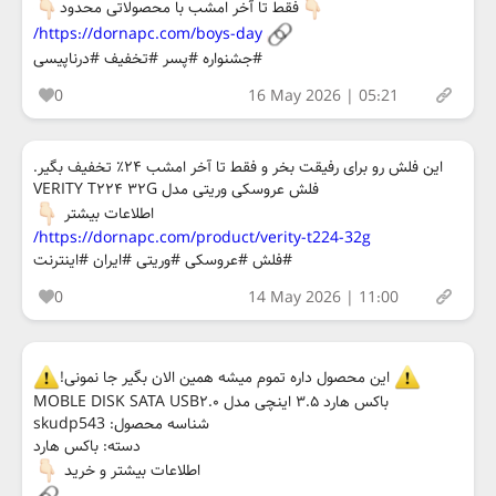
فقط تا آخر امشب با محصولاتی محدود
https://dornapc.com/boys-day/
#جشنواره #پسر #تخفیف #درناپیسی
0
16 May 2026 | 05:21
این فلش رو برای رفیقت بخر و فقط تا آخر امشب ۲۴٪ تخفیف بگیر.
فلش عروسکی وریتی مدل VERITY T۲۲۴ ۳۲G
اطلاعات بیشتر
https://dornapc.com/product/verity-t224-32g/
#فلش #عروسکی #وریتی #ایران #اینترنت
0
14 May 2026 | 11:00
این محصول داره تموم میشه همین الان بگیر جا نمونی!
باکس هارد ۳.۵ اینچی مدل MOBLE DISK SATA USB۲.۰
شناسه محصول: skudp543
دسته: باکس هارد
اطلاعات بیشتر و خرید