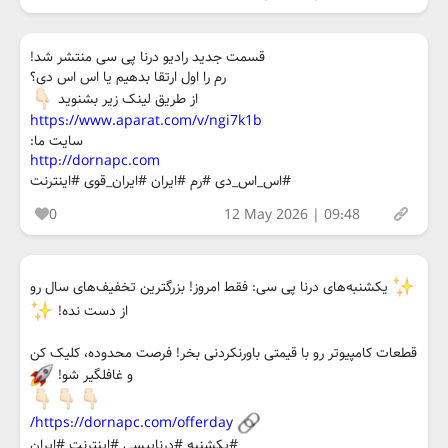
قسمت جدید رادیو درنا پی سی منتشر شد!
رم را اول ارتقا بدهیم یا اس اس دی؟
از طریق لینک زیر بشنوید
https://www.aparat.com/v/ngi7k1b
سایت ما:
http://dornapc.com
#اس_اس_دی #رم #ایران #ایران_قوی #اینترنت
0
12 May 2026 | 09:48
یکشنبه‌های درنا پی سی: فقط امروز! بزرگترین تخفیف‌های سال رو
از دست نده!
قطعات کامپیوتر رو با قیمتی باورنکردنی بخر! فرصت محدوده، کلیک کن
و غافلگیر شو!
https://dornapc.com/offerday/
#یکشنبه #درناپیسی #اینترنت #ایران