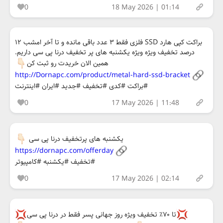
0
18 May 2026 | 01:14
براکت کپی هارد SSD فلزی فقط ۳ عدد باقی مانده و تا آخر امشب ۱۲
درصد تخفیف ویژه ویژه یکشنبه های پر تخفیف درنا پی سی داریم.
همین الان خریدت رو ثبت کن
http://Dornapc.com/product/metal-hard-ssd-bracket
#براکت #کدی #تخفیف #جدید #ایران #اینترنت
0
17 May 2026 | 11:48
یکشنبه های پرتخفیف درنا پی سی
https://dornapc.com/offerday
#تخفیف #یکشنبه #کامپیوتر
0
17 May 2026 | 02:14
تا ۷۰٪ تخفیف ویژه روز جهانی پسر فقط در درنا پی سی