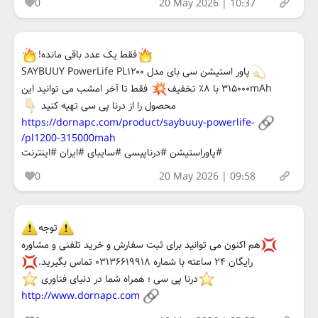
0
20 May 2026 | 10:37
فقط یک عدد باقی مانده!
پاور استیشن سی بای مدل SAYBUUY PowerLife PL۱۲۰۰
۳۱۵۰۰۰mAh با ۸٪ تخفیف
فقط تا آخر امشب می توانید این
محصول را از درنا پی سی تهیه کنید
https://dornapc.com/product/saybuuy-powerlife-
pl1200-315000mah/
#پاوراستیشن #درناپیسی #سایبای #ایران #اینترنت
0
20 May 2026 | 09:58
توجه
هم اکنون می توانید برای ثبت سفارش و خرید تلفنی و مشاوره
رایگان ۲۴ ساعته با شماره ۰۳۱۳۶۶۱۹۹۱۸ تماس بگیرید.
درنا پی سی ؛ همراه شما در دنیای فناوری
http://www.dornapc.com