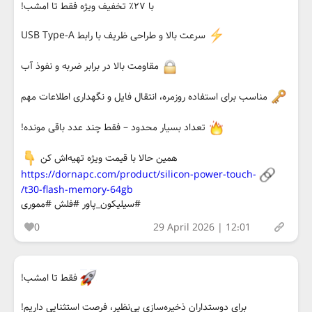
با ۲۷٪ تخفیف ویژه فقط تا امشب!
سرعت بالا و طراحی ظریف با رابط USB Type‑A
مقاومت بالا در برابر ضربه و نفوذ آب
مناسب برای استفاده روزمره، انتقال فایل و نگهداری اطلاعات مهم
تعداد بسیار محدود – فقط چند عدد باقی مونده!
همین حالا با قیمت ویژه تهیه‌اش کن
https://dornapc.com/product/silicon-power-touch-
t30-flash-memory-64gb/
#سیلیکون_پاور #فلش #مموری
0
29 April 2026 | 12:01
فقط تا امشب!
برای دوستداران ذخیره‌سازی بی‌نظیر، فرصت استثنایی داریم!