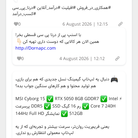
#همکاری_در_فروش #افیلیت #درآمد_آنلاین #درنا_پی_سی
#کسب_درآمد
0
6 August 2026 | 12:15
با اسنپ پی از درنا پی سی قسطی بخر!
همین الان هر کالایی که دوست داری تهیه کن
http://Dornapc.com
0
4 August 2026 | 12:12
دنبال یه لپ‌تاپ گیمینگ نسل جدیدی که هم برای بازی،
هم تولید محتوا و هم کارهای سنگین جواب بده؟
RTX 5050 8GB GDDR7
Intel
⚡️ MSI Cyborg 15
Core 7 240H
رم 16 گیگ DDR5
SSD پرسرعت
512GB
نمایشگر 144Hz Full HD
یعنی فریم‌ریت روان‌تر، سرعت بیشتر و تجربه‌ای که از یه
لپ‌تاپ معمولی انتظارش رو نداری.