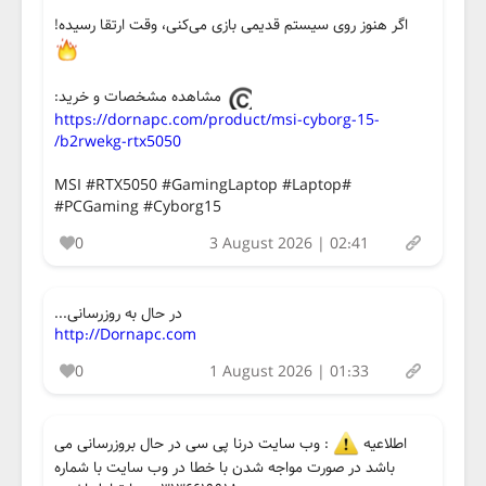
اگر هنوز روی سیستم قدیمی بازی می‌کنی، وقت ارتقا رسیده!
مشاهده مشخصات و خرید:
https://dornapc.com/product/msi-cyborg-15-
b2rwekg-rtx5050/
#MSI #RTX5050 #GamingLaptop #Laptop
#PCGaming #Cyborg15
0
3 August 2026 | 02:41
در حال به روزرسانی...
http://Dornapc.com
0
1 August 2026 | 01:33
اطلاعیه
: وب سایت درنا پی سی در حال بروزرسانی می
باشد در صورت مواجه شدن با خطا در وب سایت با شماره