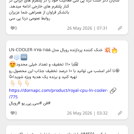
شایان ذکر است درنا پی سی فعالیت خود را در پلتفرم های ایرانی در
کنار پلتفرم های خارجی ادامه میدهد.
باتشکر فراوان از همراهی شما عزیزان
روابط عمومی درنا پی سی
0
26 May 2026 | 07:31
خنک کننده پردازنده رویال مدل LN-COOLER-۷۷۵-۱۱۵۵
🧊
🥶با ۱۰٪ تخفیف و تعداد خیلی محدود
🤩تا آخر امشب می توانید با ۱۰ درصد تخفیف جذاب این محصول رو
تهیه کنید و برنده یک هدیه ویژه شوید!🥳
https://dornapc.com/product/royal-cpu-ln-cooler-
775/
#فن #سی_پی_یو #رویال
0
26 May 2026 | 03:32