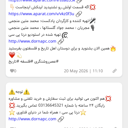
https://www.aparat.com/v/ssau35k
اگه قسمت اولش رو نشنیدید لینکش اینجاست
https://www.aparat.com/v/vkz0f3u
تهیه کننده و کارگردان پادکست: محمد متین منجمی
مجریان : محمد جواد گلستانها ، محمد متین منجمی
تهیه شده در استودیو درنا پی سی
http://www.dornapc.com
همین الان بشنوید و برای دوستان اهل تاریخ و فلسفتون بفرستید
#عصرروشنگری #فلسفه #تاریخ
0
20 May 2026 | 11:10
توجه
هم اکنون می توانید برای ثبت سفارش و خرید تلفنی و مشاوره
رایگان ۲۴ ساعته با شماره 03136645321 تماس بگیرید.
درنا پی سی ؛ همراه شما در دنیای فناوری
http://www.dornapc.com