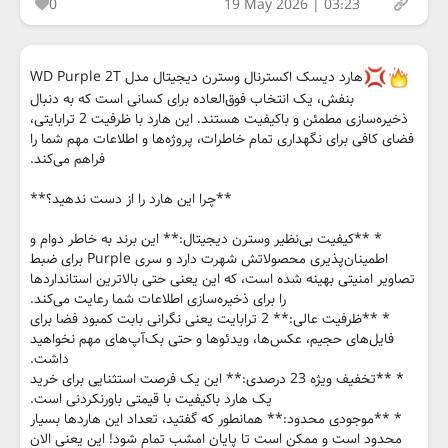
0
19 May 2026 | 03:23
هارد دیسک اکسترنال وسترن دیجیتال مدل WD Purple 2T
بنفش، یک انتخاب فوق‌العاده برای کسانی است که به دنبال
ذخیره‌سازی مطمئن و باکیفیت هستند. این هارد با ظرفیت 2 ترابایتی،
فضای کافی برای نگهداری تمام خاطرات، پروژه‌ها و اطلاعات مهم شما را
فراهم می‌کند.
**چرا این هارد را از دست ندهید؟**
* **کیفیت بی‌نظیر وسترن دیجیتال:** این برند به خاطر دوام و
اطمینان‌پذیری محصولاتش شهرت دارد و سری Purple برای ضبط
تصاویر امنیتی بهینه شده است، که این یعنی حتی بالاترین استانداردها
را برای ذخیره‌سازی اطلاعات شما رعایت می‌کند.
* **ظرفیت عالی:** 2 ترابایت یعنی نگرانی بابت کمبود فضا برای
فایل‌های حجیم، عکس‌ها، ویدئوها و حتی بک‌آپ‌های مهم نخواهید
داشت.
* **تخفیف ویژه 23 درصدی:** این یک فرصت استثنایی برای خرید
یک هارد باکیفیت با قیمتی باورنکردنی است.
* **موجودی محدود:** همانطور که گفتید، تعداد این هاردها بسیار
محدود است و ممکن است تا پایان امشب تمام شود! این یعنی الان