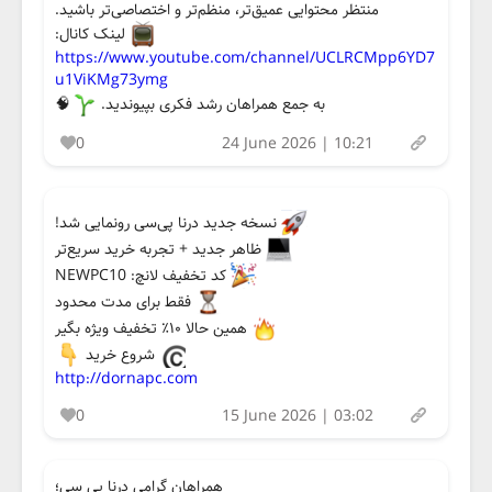
منتظر محتوایی عمیق‌تر، منظم‌تر و اختصاصی‌تر باشید.
لینک کانال:
https://www.youtube.com/channel/UCLRCMpp6YD7
u1ViKMg73ymg
به جمع همراهان رشد فکری بپیوندید.
🧠
0
24 June 2026 | 10:21
نسخه جدید درنا پی‌سی رونمایی شد!
ظاهر جدید + تجربه خرید سریع‌تر
کد تخفیف لانچ: NEWPC10
فقط برای مدت محدود
همین حالا ۱۰٪ تخفیف ویژه بگیر
شروع خرید
http://dornapc.com
0
15 June 2026 | 03:02
همراهان گرامی درنا پی سی؛