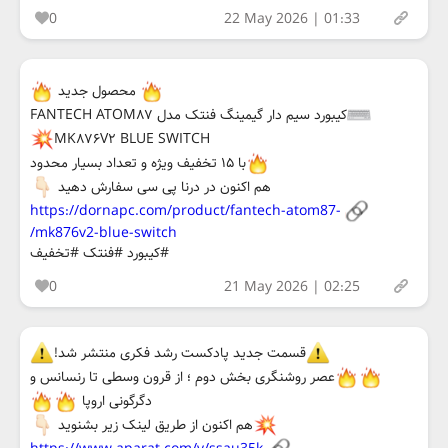
0
22 May 2026 | 01:33
محصول جدید
کیبورد سیم دار گیمینگ فنتک مدل FANTECH ATOM۸۷
MK۸۷۶V۲ BLUE SWITCH
با ۱۵ تخفیف ویژه و تعداد بسیار محدود
هم اکنون در درنا پی سی سفارش دهید
https://dornapc.com/product/fantech-atom87-
mk876v2-blue-switch/
#کیبورد #فنتک #تخفیف
0
21 May 2026 | 02:25
قسمت جدید پادکست رشد فکری منتشر شد!
عصر روشنگری بخش دوم ؛ از قرون وسطی تا رنسانس و
دگرگونی اروپا
هم اکنون از طریق لینک زیر بشنوید