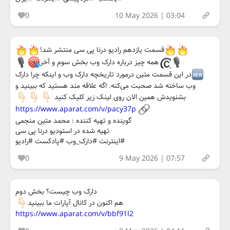
0
10 May 2026 | 03:04
قسمت یازدهم رادیو درنا پی سی منتشر شد!
همه چیز درباره دارک وب بخش سوم و آخر
در این قسمت متین درمورد تاریخچه دارک وب و اینکه چرا دارک
وب ساخته شد صحبت می‌کنه. اگه علاقه مند هستید که ببینید و
بشنویدش همین الان روی لینک زیر کلیک کنید
https://www.aparat.com/v/pacy37p
گوینده و تهیه کننده : محمد متین منجمی
تهیه شده در استودیو درنا پی سی
#اینترنت #دارک_وب #پادکست #رادیو
0
9 May 2026 | 07:57
دارک وب چیست؟ بخش دوم
هم اکنون در کانال آپارات ما ببینید
https://www.aparat.com/v/bbf91l2