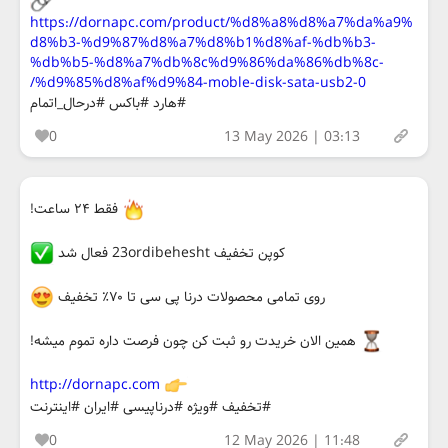
https://dornapc.com/product/%d8%a8%d8%a7%da%a9%
d8%b3-%d9%87%d8%a7%d8%b1%d8%af-%db%b3-
%db%b5-%d8%a7%db%8c%d9%86%da%86%db%8c-
%d9%85%d8%af%d9%84-moble-disk-sata-usb2-0/
#هارد #باکس #درحال_اتمام
0
13 May 2026 | 03:13
فقط ۲۴ ساعت!
کوپن تخفیف 23ordibehesht فعال شد
روی تمامی محصولات درنا پی سی تا ۷۰٪ تخفیف
همین الان خریدت رو ثبت کن چون فرصت داره تموم میشه!
http://dornapc.com
#تخفیف #ویژه #درناپیسی #ایران #اینترنت
0
12 May 2026 | 11:48