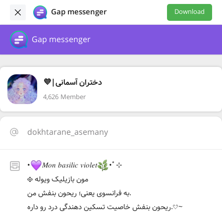
Gap messenger
Download
Gap messenger
💜|دختران آسمانی
4,626 Member
dokhtarane_asemany
•
𝑀𝑜𝑛 𝑏𝑎𝑠𝑖𝑙𝑖𝑐 𝑣𝑖𝑜𝑙𝑒𝑡
•ﾟ⊹
مون بازیلیک ویوله 𐫱
به فرانسوی یعنی؛ ریحون بنفش من.
ریحون بنفش خاصیت تسکین دهندگی درد رو داره.𔘓~