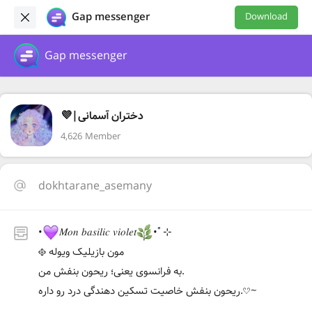
Gap messenger
Download
Gap messenger
💜|دختران آسمانی
4,626 Member
dokhtarane_asemany
•
𝑀𝑜𝑛 𝑏𝑎𝑠𝑖𝑙𝑖𝑐 𝑣𝑖𝑜𝑙𝑒𝑡
•ﾟ⊹
مون بازیلیک ویوله 𐫱
به فرانسوی یعنی؛ ریحون بنفش من.
ریحون بنفش خاصیت تسکین دهندگی درد رو داره.𔘓~