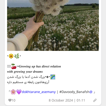
•
•
𖤐⃟
••𝑮𝒓𝒐𝒘𝒊𝒏𝒈 𝒖𝒑 𝒉𝒂𝒔 𝒅𝒊𝒓𝒆𝒄𝒕 𝒓𝒆𝒍𝒂𝒕𝒊𝒐𝒏
𝒘𝒊𝒕𝒉 𝒈𝒓𝒐𝒘𝒊𝒏𝒈 𝒚𝒐𝒖𝒓 𝒅𝒓𝒆𝒂𝒎𝒔
•◈•بزرگ شدن آدما با بزرگ شدن
آرزوهاشون رابطه ی مستقیم داره
』
| #Davoody_Banafsh
@dokhtarane_asemany
『
10
8 October 2024 | 01:11