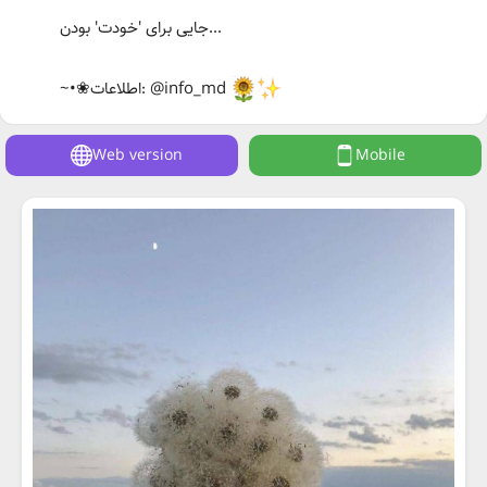
جایی برای 'خودت' بودن...
~•❀اطلاعات: @info_md
Web version
Mobile