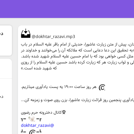
@dokhtar_razavi.mp3
، پیش از متن زیارت عاشورا، حدیثی از امام باقر علیه السلام در باب
به تحقیق این دعا دعایی است که ملائکه آن را می‌‏خوانند و خداوند در
 و مثل کسی خواهی بود که با امام حسین علیه السلام شهید شده باشد.
 و ثواب زیارت هر که زیارت کرده باشد حسین‏‌ علیه السلام را از روزی
که شهید شده است.»
هر روز ساعت ۱۹:۰۰ یه پست یادآوری میذاریم.
#د
دآوری پنجمین روز قرائت زیارت عاشورا، بزن روی صوت و زمزمه کن...
🧕کانال دخترونه حرم رضوی
━┓
┏━
@dokhtar_razavi
━┛
┗━