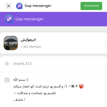
Gap messenger
Download
Gap messenger
درهوآیش!
1,362 Member
cherik.313
بسم الله :)
.
و قسم بھـ ترنم نامت کھـ اعجاز میکند :') 👨🏾‍🦯
- تقدیم بھـ شجاعت و صداقتِ ؛
عاشقـے !