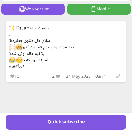
Web version
Mobile
بسْم رّب العُشاق:)🤍
.
سلام حال دلتون چطوره:))
بعد مدت ها اومدم فعالیت کنم
بلاخره حالم اوکی شد:)
اسپند دود کنید
#м𝓪𝓱ⓢα
10
2
24 May 2025 | 03:11
Quick subscribe