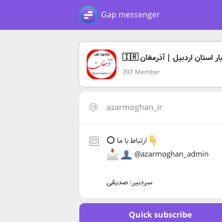
Gap messenger
🇮🇷 ر استان اردبيل | آذرمغان
397 Member
azarmoghan_ir
⭕️ ارتباط با ما
@azarmoghan_admin
سردبیر: صدیقی
Quick subscribe