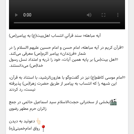
آیه مباهله؛ سند قرآنیِ انتساب اهل‌بیت(ع) به پیامبر(ص)
◽️قرآن کریم در آیه مباهله، امام حسن و امام حسین علیهم االسلام را در
شمار «فرزندان» پیامبر اکرم(ص) معرفی می‌کند.
◽️اهل بیت(س) بر پایه همین آیات، خود را ذریه و امتداد نسل رسول
خدا(ص) می‌دانستند.
◽️امام موسی کاظم(ع) نیز در گفت‌وگو با هارون‌الرشید، با استناد به قرآن،
این شبهه را که انتساب به پیامبر از طریق حضرت زهرا(س) پذیرفته
نیست، رد کردند
بخشی از سخنرانی حجت‌الاسلام سید اسماعیل حاتمی در جمع
زائران حرم مطهر رضوی
دعوتید به دیدن
رواق امام‌خمینی(ره)