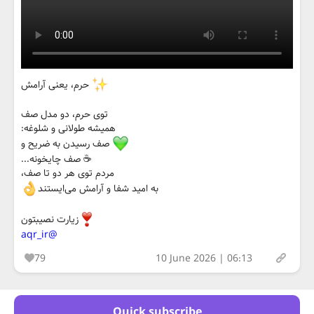
حرم، یعنی آرامش
توی حرم، دو مدل صف
همیشه طولانی و شلوغه:
صف رسیدن به ضریح و
☕️ صف چایخونه...
مردم توی هر دو تا صف،
به امید شفا و آرامش می‌ایستند
زیارت نصیبتون
@aqr_ir
79
10 June 2026 | 06:13
Quick subscribe