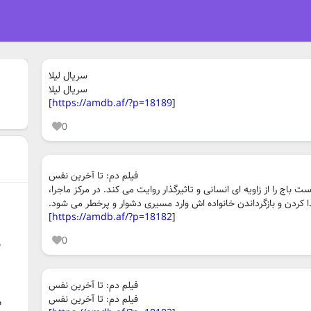
‏سریال لیلا
‏سریال لیلا
‏[
https://amdb.af/?p=18189
]
0
‏فیلم دم: تا آخرین نفس
 باج را از زاویه ای انسانی و تاثیرگذار روایت می کند. در مرکز ماجرا،
یدا کردن و بازگرداندن خانواده اش وارد مسیری دشوار و پرخطر می شود.
‏[
https://amdb.af/?p=18182
]
0
م
‏فیلم دم: تا آخرین نفس
‏فیلم دم: تا آخرین نفس
م