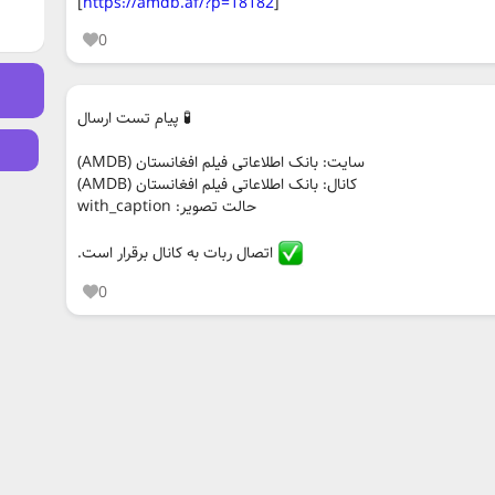
‏[
https://amdb.af/?p=18182
]
0
🧪 پیام تست ارسال
سایت: بانک اطلاعاتی فیلم افغانستان (AMDB)
کانال: بانک اطلاعاتی فیلم افغانستان (AMDB)
حالت تصویر: with_caption
اتصال ربات به کانال برقرار است.
0