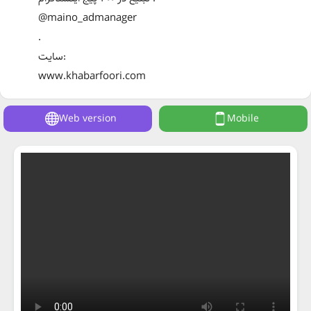
@maino_admanager
.
سایت:
www.khabarfoori.com
Web version
Mobile