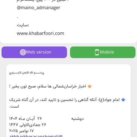
@maino_admanager
.
سایت:
www.khabarfoori.com
Web version
Mobile
«﷽»
اخبار خراسان‌شمالی ها سلام، صبح تون بخیر !
امام جواد(ع): آنکه گناهی را تحسین و تایید کند، در آن گناه شریک
است.
دوشنبه ۲۶ آبـــان مــاه ۱۴۰۴
۲۶ جمادی‌الاولی ۱۴۴۷
۱۷ نوامبر ۲۰۲۵