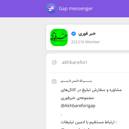
Gap messenger
خبر فوری
223,516 Member
akhbarefori
﷽
مشاوره و سفارش تبلیغ در کانال‌های
مجموعه‌ی خبرفوری:
@Akhbareforigap
.
ارتباط مستقیم با ادمین تبلیغات :