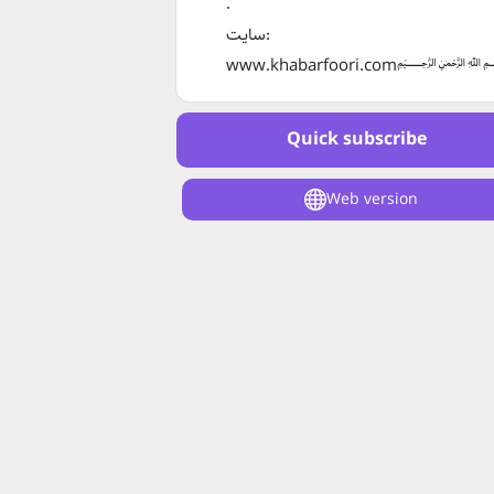
.
سایت:
www.khabarfoori.co
Quick subscribe
Web version