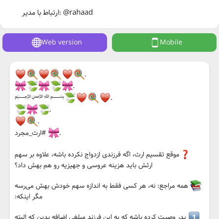
ارتباط با مدیر: @rahaad
Web version
Mobile
ـ⁣⁣⁣⁣
ـ⁣⁣⁣⁣
ـ⁣⁣⁣⁣
‌﷽
ـ⁣⁣⁣⁣
ـ⁣⁣⁣⁣
ـ⁣⁣⁣⁣
#ارث_مجرد
موقع تقسیم ارث، اگه فرزندی ازدواج نکرده باشه، علاوه بر سهم
ارثش باید هزینه عروسی و جهیزیه رو هم بهش داد؟
همه مراجع: نه، هر کسی فقط به اندازه سهم خودش بهش می‌رسه
مگر اینکه:
پدر وصیت کرده باشه که به این فرزند مبلغی اضافه بدین که البته