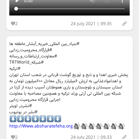
2
24 July 2021 | 09:35
#بنیاد_بین المللی_خیریه_آبشار_عاطفه ها
#قرارگاه_محرومیت_زدایی
#معاونت_ارتباطات_و_رسانه
#شبکه_TRTWorld
#ترکیه
پخش خبری اهدا و و ذبح و توزیع گوشت قربانی در شعب استان تهران
و اهداموادغذایی به ارزش ۶میلیارد ریال معادل ۶۰۰میلیون تومان به
استان سیستان و بلوچستان و یاری هموطنان آسیب دیده از کرنا در
شبکه بین المللی تی آرتی ورلد ترکیه و همچنین مصاحبه با معاونت
اجرایی قرارگاه محرومیت زدایی
#نشردر تویتر
#نشر در یوتیوب
http://Www.absharatefeha.org
2
24 July 2021 | 09:33