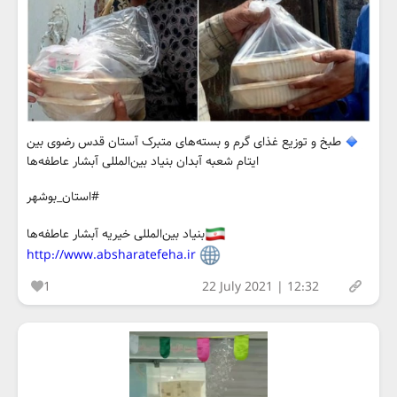
طبخ و توزیع غذای گرم و بسته‌های متبرک آستان قدس رضوی بین
ایتام شعبه آبدان بنیاد بین‌المللی آبشار عاطفه‌ها
#استان_بوشهر
بنیاد بین‌المللی خیریه آبشار عاطفه‌ها
http://www.absharatefeha.ir
1
22 July 2021 | 12:32