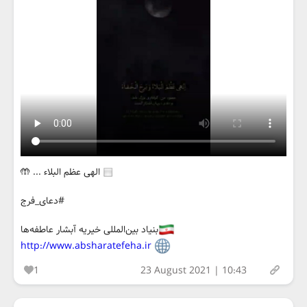
الهی عظم البلاء ... 🤲
#دعای_فرج
بنیاد بین‌المللی خیریه آبشار عاطفه‌ها
http://www.absharatefeha.ir
1
23 August 2021 | 10:43