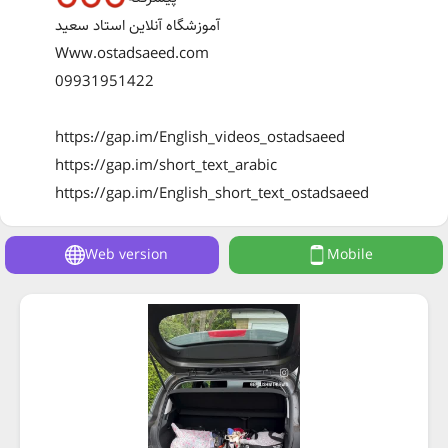
آموزشگاه آنلاین استاد سعید
Www.ostadsaeed.com
09931951422
https://gap.im/English_videos_ostadsaeed
https://gap.im/short_text_arabic
https://gap.im/English_short_text_ostadsaeed
Web version
Mobile