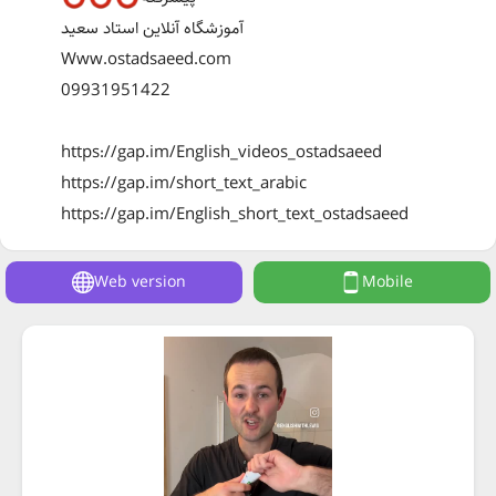
آموزشگاه آنلاین استاد سعید
Www.ostadsaeed.com
09931951422
https://gap.im/English_videos_ostadsaeed
https://gap.im/short_text_arabic
https://gap.im/English_short_text_ostadsaeed
Web version
Mobile