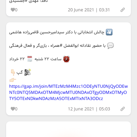
ناقد: مهدی #جمشیدی
0
20 June 2021 | 03:31
چالش انتخاباتی با دکتر سیدامیرحسین قاضی‌زاده هاشمی
با حضور نقادانه ابوالفضل #همراه ، بازی‌گر و فعال فرهنگی
ساعت ۲۲ ‌شنبه
۲۲ خرداد
گپ
https://gap.im/join/MTEzMzM4Mzc1ODEyNTU0NjQyODEw
NTc0NTQ5MDAxOTM4MjcwMTU0NDAxOTgyODMxOTMyO
TY5OTExNDkwNDAzMzA5OTExMTIxNTA3ODcz
0
12 June 2021 | 05:03