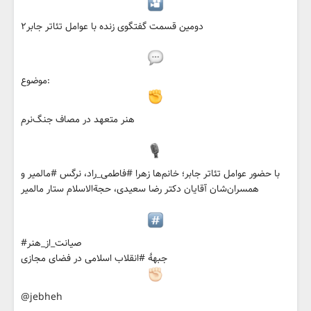
دومین قسمت گفتگوی زنده با عوامل تئاتر جابر۲
موضوع:
هنر متعهد در مصاف جنگ‌نرم
با حضور عوامل تئاتر جابر؛ خانم‌ها زهرا #فاطمی_راد، نرگس #مالمیر و
همسران‌شان آقایان دکتر رضا سعیدی، حجةالاسلام ستار مالمیر
#صیانت_از_هنر
جبههٔ #انقلاب اسلامی در فضای مجازی
@jebheh