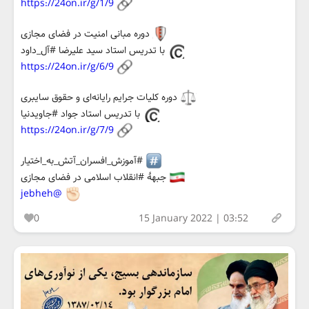
https://24on.ir/g/1/9
دوره مبانی امنیت در فضای مجازی
با تدریس استاد سید علیرضا #آل_داود
https://24on.ir/g/6/9
دوره کلیات جرایم رایانه‌ای و حقوق سایبری
با تدریس استاد جواد #جاویدنیا
https://24on.ir/g/7/9
#آموزش_افسران_آتش_به_اختیار
جبههٔ #انقلاب اسلامی در فضای مجازی
@jebheh
0
15 January 2022 | 03:52