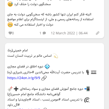
سخنگوی دولت را حذف کرد
البته فکر کنم ایران تنها کشور باشه که سخن‌گویی دولت به جای
استفاده از رسانه‌های رسمی و ملی، از اینستاگرام برای اعلام مواضع
دولت و اخبار استفاده می کنه
0
1
12 March 2022 | 06:44
امام خمینی(ره):
اساس عالم بر تربیت انسان است
دوره اخلاق در فضای مجازی
با تدریس حضرت آیت‌الله محی‌الدین #حائری_شیرازی (ره)
https://24on.ir/g/9/9
دوره جامع آموزش فضای مجازی و سواد رسانه‌ای
گواهی‌نامه دانشگاه جامع امام حسین(ع)
با تدریس استاد #مومن_نسب ، استاد #جاویدنیا و استاد
#آل_داود