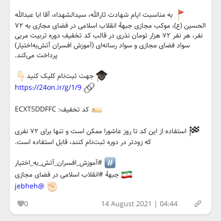
به مناسبت ایام شهادت ثارالله، سیدالشهداء، آقا ابا عبدالله
الحسین (ع)، موکب مجازی جبههٔ انقلاب اسلامی در فضای مجازی به ۷۲
نفر، هر نفر ۷۲ هزار تومان نذری در قالب کد تخفیف دوره تربیت مربی
سواد فضای مجازی و سواد رسانه‌ای (آموزش افسران آتش‌به‌اختیار)
پرداخت می‌کند.
جهت ثبت‌نام کلیک کنید
https://24on.ir/g/1/9
کد تخفیف: ECXT5DDFFC
استفاده از این کد تا روز عاشورا ممکن است و تنها برای ۷۲ نفری
که زودتر در دوره ثبت‌نام کنند، قابل استفاده است.
#آموزش_افسران_آتش_به_اختیار
جبههٔ #انقلاب اسلامی در فضای مجازی
@jebheh
0
14 August 2021 | 04:44