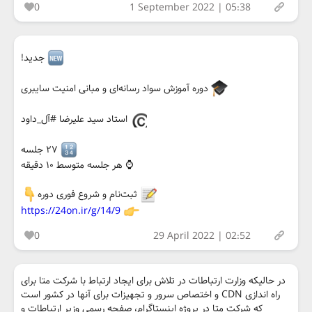
0
1 September 2022 | 05:38
جدید!
دوره آموزش سواد رسانه‌ای و مبانی امنیت سایبری
استاد سید علیرضا #آل_داود
۲۷ جلسه
⌚️ هر جلسه متوسط ۱۰ دقیقه
ثبت‌نام و شروع فوری دوره
https://24on.ir/g/14/9
0
29 April 2022 | 02:52
در حالیکه وزارت ارتباطات در تلاش برای ایجاد ارتباط با شرکت متا برای
راه اندازی CDN و اختصاص سرور و تجهیزات برای آنها در کشور است
که شرکت متا در پروژه اینستاگرام، صفحه رسمی وزیر ارتباطات و