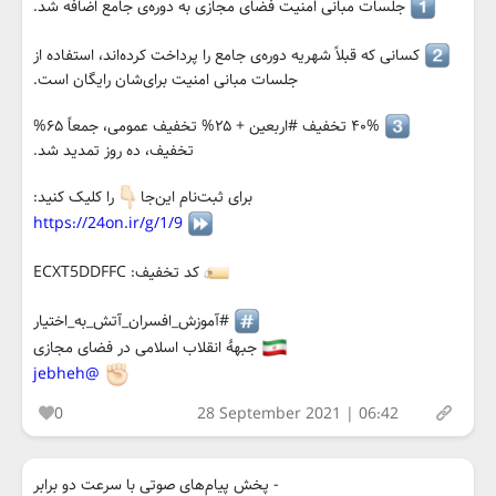
جلسات مبانی امنیت فضای مجازی به دوره‌ی جامع اضافه شد.
کسانی که قبلاً شهریه دوره‌ی جامع را پرداخت کرده‌اند، استفاده از
جلسات مبانی امنیت برای‌شان رایگان است.
۴۰% تخفیف #اربعین + ۲۵% تخفیف عمومی، جمعاً ۶۵%
تخفیف، ده روز تمدید شد.
برای ثبت‌نام این‌جا
را کلیک کنید:
https://24on.ir/g/1/9
کد تخفیف: ECXT5DDFFC
#آموزش_افسران_آتش_به_اختیار
جبههٔ انقلاب اسلامی در فضای مجازی
@jebheh
0
28 September 2021 | 06:42
‏- پخش پیام‌های صوتی با سرعت دو برابر