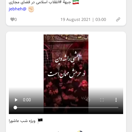
جبههٔ #انقلاب اسلامی در فضای مجازی
@jebheh
0
19 August 2021 | 03:00
ویژه شب عاشورا