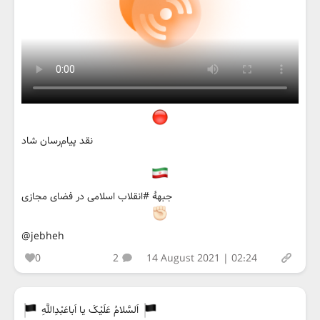
نقد پیام‌رسان شاد
جبههٔ #انقلاب اسلامی در فضای مجازی
@jebheh
0
2
14 August 2021 | 02:24
اَلسَّلامُ عَلَیْکَ یا اَباعَبْدِاللَّهِ