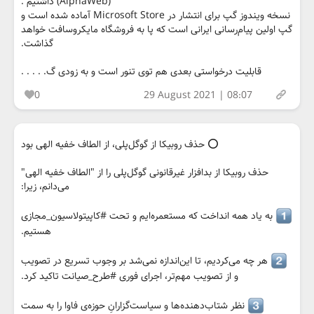
(AlphaWeb) داشتیم .
نسخه ویندوز گپ برای انتشار در Microsoft Store آماده شده است و
گپ اولین پیام‌رسانی ایرانی است که پا به فروشگاه مایکروسافت خواهد
گذاشت.
قابلیت درخواستی بعدی هم توی تنور است و به زودی گ. . . . .
0
29 August 2021 | 08:07
⭕️ حذف روبیکا از گوگل‌پلی، از الطاف خفیه الهی بود
حذف روبیکا از بدافزار غیرقانونی گوگل‌پلی را از "الطاف خفیه الهی"
می‌دانم، زیرا:
به یاد همه انداخت که مستعمره‌ایم و تحت #کاپیتولاسیون_مجازی
هستیم.
هر چه می‌کردیم، تا این‌اندازه نمی‌شد بر وجوب تسریع در تصویب
و از تصویب مهم‌تر، اجرای فوری #طرح_صیانت تاکید کرد.
نظر شتاب‌دهنده‌ها و سیاست‌گزارانِ حوزه‌ی فاوا را به سمت