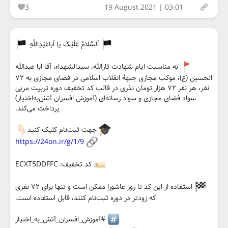
3
19 August 2021 | 03:01
اَلسَّلامُ عَلَیْکَ یا اَباعَبْدِاللَّهِ
به مناسبت ایام شهادت ثارالله، سیدالشهداء، آقا ابا عبدالله
الحسین (ع)، موکب مجازی جبههٔ انقلاب اسلامی در فضای مجازی به ۷۲
نفر، هر نفر ۷۲ هزار تومان نذری در قالب کد تخفیف دوره تربیت مربی
سواد فضای مجازی و سواد رسانه‌ای (آموزش افسران آتش‌به‌اختیار)
پرداخت می‌کند.
جهت ثبت‌نام کلیک کنید
https://24on.ir/g/1/9
کد تخفیف: ECXT5DDFFC
استفاده از این کد تا روز عاشورا ممکن است و تنها برای ۷۲ نفری
که زودتر در دوره ثبت‌نام کنند، قابل استفاده است.
#آموزش_افسران_آتش_به_اختیار