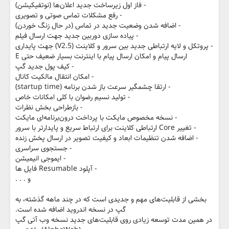
- فاز اول زیرساخت جدید اعلان‌ها (نوتفیکیشن)
- رفع مشکلات تماس صوتی و تصویری
- اضافه شدن وضعیت جدید در تماس (در حال زنگ خوردن)
- پیاده سازی دوربین جدید جهت ارسال فیلم
- پروتکل و لایه ارتباطی جدید بین سرور و کلاینت (V2.5) جهت پایداری
ارسال پیام و امکان ارسال پیام با اینترنت بسیار ضعیف حتی E
- کیف پول جدید گپ
- امکان انتقال مالکیت کانال
- ارتقا چشمگیر سرعت باز شدن برنامه (startup time)
- تولید نسیم رضوان با کلی امکانات خاص
- بازطراحی بخش نظرات
- نسخه مخصوص مایکت با پرداخت درون‌برنامه‌ای مایکت
- تغییر Core ارتباطی کلاینت برای ارتباط سریع و پایدارتر با سرور
- اضافه شدن تنظیمات ابعاد و کیفیت تصویر در ارسال پخش زنده
- جستجوی سراسری
- ایموجی انیمیشن‌
- آپلود Resumable فایل ها
و . . .
بخشی از قابلیت‌های مهم و جدیدی است که در چند ماهه گذشته، به
گپ در نسخه اندروید اضافه شده‌ است.
در همین مدت توسعه زیادی روی قابلیت‌های جدید نسخه وب آتی گپ